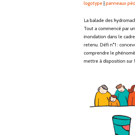
logotype
|
panneaux péd
La balade des hydromachin
Tout a commencé par un a
inondation dans le cadre 
retenu. Défi n°1 : conce
comprendre le phénomène
mettre à disposition sur