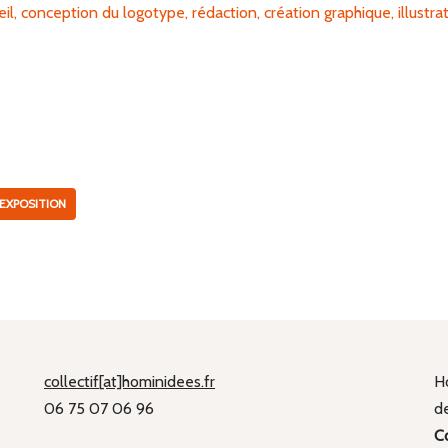
l, conception du logotype, rédaction, création graphique, illustr
EXPOSITION
collectif[at]hominidees.fr
Ho
06 75 07 06 96
de
C